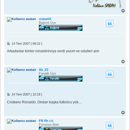
B
a
ş
siskatil2
a
Bağımlı Üye
d
ö
n
M
14 Tem 2007 [ 08:22 ]
e
s
Arkadaslar kimler ronaldinhoya verdi yazım ve odulleri alın
a
j
B
a
ş
Ak_23
a
Fanatik Üye
d
ö
n
M
14 Tem 2007 [ 10:18 ]
e
s
Cristiano Ronaldo..Ondan başka futbolcu yok....
a
j
B
a
ş
FB Rh (+)
a
Forumun Abisi
d