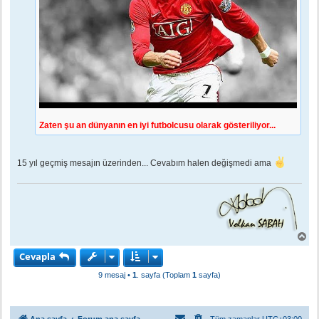
Zaten şu an dünyanın en iyi futbolcusu olarak gösteriliyor...
15 yıl geçmiş mesajın üzerinden... Cevabım halen değişmedi ama
B
a
Cevapla
ş
a
9 mesaj •
1
. sayfa (Toplam
1
sayfa)
d
ö
n
Ana sayfa
Forum ana sayfa
Tüm zamanlar
UTC+03:00