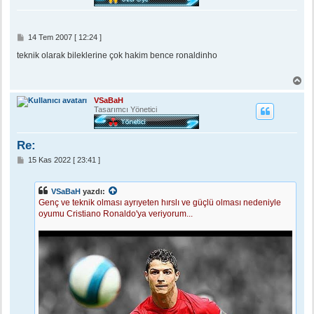
ö
n
M
14 Tem 2007 [ 12:24 ]
e
s
teknik olarak bileklerine çok hakim bence ronaldinho
a
j
B
a
ş
VSaBaH
a
Tasarımcı Yönetici
d
ö
n
Re:
M
15 Kas 2022 [ 23:41 ]
e
s
a
VSaBaH
yazdı:
j
Genç ve teknik olması ayrıyeten hırslı ve güçlü olması nedeniyle
oyumu Cristiano Ronaldo'ya veriyorum...