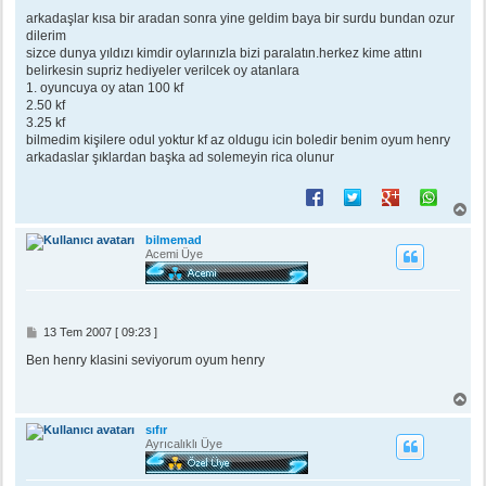
e
s
arkadaşlar kısa bir aradan sonra yine geldim baya bir surdu bundan ozur
a
dilerim
j
sizce dunya yıldızı kimdir oylarınızla bizi paralatın.herkez kime attını
belirkesin supriz hediyeler verilcek oy atanlara
1. oyuncuya oy atan 100 kf
2.50 kf
3.25 kf
bilmedim kişilere odul yoktur kf az oldugu icin boledir benim oyum henry
arkadaslar şıklardan başka ad solemeyin rica olunur
B
a
ş
bilmemad
a
Acemi Üye
d
ö
n
M
13 Tem 2007 [ 09:23 ]
e
s
Ben henry klasini seviyorum oyum henry
a
j
B
a
ş
sıfır
a
Ayrıcalıklı Üye
d
ö