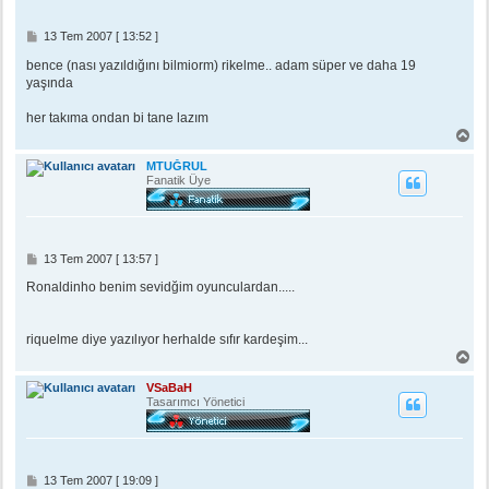
n
M
13 Tem 2007 [ 13:52 ]
e
s
bence (nası yazıldığını bilmiorm) rikelme.. adam süper ve daha 19
a
yaşında
j
her takıma ondan bi tane lazım
B
a
ş
MTUĞRUL
a
Fanatik Üye
d
ö
n
M
13 Tem 2007 [ 13:57 ]
e
s
Ronaldinho benim sevidğim oyunculardan.....
a
j
riquelme diye yazılıyor herhalde sıfır kardeşim...
B
a
ş
VSaBaH
a
Tasarımcı Yönetici
d
ö
n
M
13 Tem 2007 [ 19:09 ]