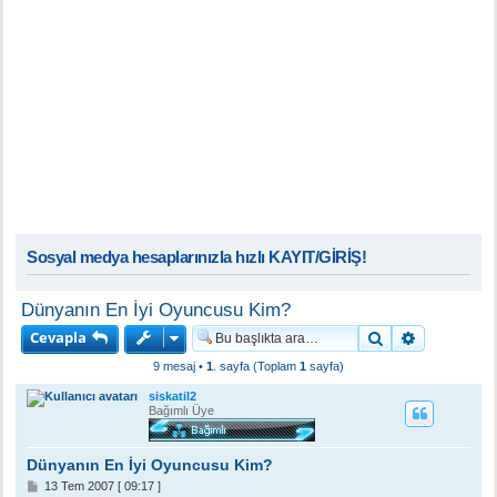
Sosyal medya hesaplarınızla hızlı KAYIT/GİRİŞ!
Dünyanın En İyi Oyuncusu Kim?
Cevapla
Ara
Gelişmiş a
9 mesaj •
1
. sayfa (Toplam
1
sayfa)
siskatil2
Bağımlı Üye
Dünyanın En İyi Oyuncusu Kim?
M
13 Tem 2007 [ 09:17 ]