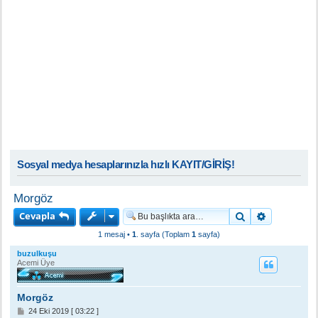
Sosyal medya hesaplarınızla hızlı KAYIT/GİRİŞ!
Morgöz
Cevapla
Ara
Gelişmiş a
1 mesaj •
1
. sayfa (Toplam
1
sayfa)
buzulkuşu
Acemi Üye
Morgöz
M
24 Eki 2019 [ 03:22 ]