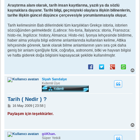
e
s
Araştırma alanı olarak, tarih insan kayıtlarına, yazılı ya da sözlü
a
kaynaklara dayanır. Tarihi bilgi, geçmişteki olaylara ilişkin bilinenlerin,
j
tarihe ilişkin güncel düşünce çerçevesiyle yorumlanmasıyla oluşur.
Tarih kelimesinin Batı dillerindeki tüm karşılıkları Grekçe istoria, istorien
sözcüğünden gelmektedir. (Latince: his-toria, İtalyanca: storia, Fransızca:
histo-rie, İngilizce: history, Almanca: Histo-rie). İyonya lehçesinde bildirme,
haber alma yoluyla bilgi edinme anlamlarında kullanılan kelime, Attika
lehçesinde görerek, tanık olarak bilme anlamlarının yanı sıra çok daha
geniş bir anlam içeriğiyle fizik, coğrafya, astronomi, bitki ve hayvan bilgisi
ve hatta giderek doğa bilgisini kapsayacak şekilde kullanılmıştır.
B
a
ş
Siyah Sandalye
a
Kıdemli Üye
d
ö
n
Tarih ( Nedir ) ?
M
16 May 2009 [ 23:58 ]
e
s
Paylaşım için teşekkürler.
a
j
B
a
ş
göKhan.
a
Süper Yetkili