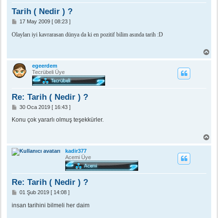
ö
n
Tarih ( Nedir ) ?
M
17 May 2009 [ 08:23 ]
e
s
Olayları iyi kavrarasan dünya da ki en pozitif bilim asında tarih :D
a
j
B
a
ş
egeerdem
a
Tecrübeli Üye
d
ö
n
Re: Tarih ( Nedir ) ?
M
30 Oca 2019 [ 16:43 ]
e
s
Konu çok yararlı olmuş teşekkürler.
a
j
B
a
ş
kadir377
a
Acemi Üye
d
ö
n
Re: Tarih ( Nedir ) ?
M
01 Şub 2019 [ 14:08 ]
e
s
insan tarihini bilmeli her daim
a
j