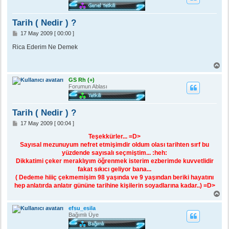
d
ö
n
Tarih ( Nedir ) ?
M
17 May 2009 [ 00:00 ]
e
s
Rica Ederim Ne Demek
a
j
B
a
ş
GS Rh (+)
a
Forumun Ablası
d
ö
n
Tarih ( Nedir ) ?
M
17 May 2009 [ 00:04 ]
e
s
Teşekkürler... =D>
a
Sayısal mezunuyum nefret etmişimdir oldum olası tarihten sırf bu
j
yüzdende sayısalı seçmiştim... :heh:
Dikkatimi çeker meraklıyım öğrenmek isterim ezberimde kuvvetlidir
fakat sıkıcı geliyor bana...
( Dedeme hiiiç çekmemişim 98 yaşında ve 9 yaşından beriki hayatını
hep anlatırda anlatır gününe tarihine kişilerin soyadlarına kadar..) =D>
B
a
ş
efsu_esila
a
Bağımlı Üye
d