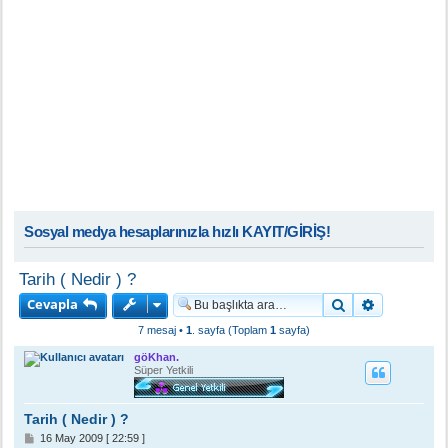
Sosyal medya hesaplarınızla hızlı KAYIT/GİRİŞ!
Tarih ( Nedir ) ?
Cevapla
Ara
Gelişmiş a
7 mesaj •
1
. sayfa (Toplam
1
sayfa)
göKhan.
Süper Yetkili
Tarih ( Nedir ) ?
M
16 May 2009 [ 22:59 ]