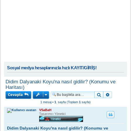
Sosyal medya hesaplarınızla hızlı KAYIT/GİRİŞ!
Didim Dalyanaki Koyu'na nasıl gidilir? (Konumu ve
Haritası)
Cevapla
Ara
Gelişmiş a
1 mesaj •
1
. sayfa (Toplam
1
sayfa)
VSaBaH
Tasarımcı Yönetici
Didim Dalyanaki Koyu'na nasıl gidilir? (Konumu ve