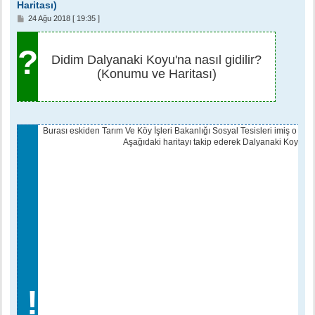
Haritası)
M
24 Ağu 2018 [ 19:35 ]
e
s
a
?
j
Didim Dalyanaki Koyu'na nasıl gidilir?
(Konumu ve Haritası)
Burası eskiden Tarım Ve Köy İşleri Bakanlığı Sosyal Tesisleri imiş o yüz
Aşağıdaki haritayı takip ederek Dalyanaki Koyu'na u
!