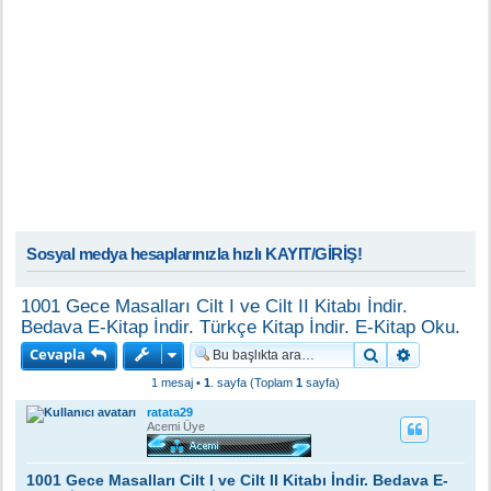
Sosyal medya hesaplarınızla hızlı KAYIT/GİRİŞ!
1001 Gece Masalları Cilt I ve Cilt II Kitabı İndir.
Bedava E-Kitap İndir. Türkçe Kitap İndir. E-Kitap Oku.
Cevapla
Ara
Gelişmiş a
1 mesaj •
1
. sayfa (Toplam
1
sayfa)
ratata29
Acemi Üye
1001 Gece Masalları Cilt I ve Cilt II Kitabı İndir. Bedava E-