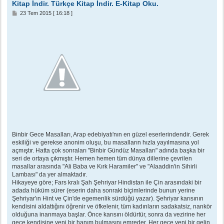
Kitap İndir. Türkçe Kitap İndir. E-Kitap Oku.
M
23 Tem 2015 [ 16:18 ]
e
s
a
j
Binbir Gece Masalları, Arap edebiyatı'nın en güzel eserlerindendir. Gerek
eskiliği ve gerekse anonim oluşu, bu masalların hızla yayılmasına yol
açmıştır. Hatta çok sonraları "Binbir Gündüz Masalları" adında başka bir
seri de ortaya çıkmıştır. Hemen hemen tüm dünya dillerine çevrilen
masallar arasında "Ali Baba ve Kırk Haramiler" ve "Alaaddin'in Sihirli
Lambası" da yer almaktadır.
Hikayeye göre; Fars kralı Şah Şehriyar Hindistan ile Çin arasındaki bir
adada hüküm sürer (eserin daha sonraki biçimlerinde bunun yerine
Şehriyar'ın Hint ve Çin'de egemenlik sürdüğü yazar). Şehriyar karısının
kendisini aldattığını öğrenir ve öfkelenir, tüm kadınların sadakatsiz, nankör
olduğuna inanmaya başlar. Önce karısını öldürtür, sonra da vezirine her
gece kendisine yeni bir hanım bulmasını emreder. Her gece yeni bir gelin