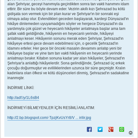
alan Şehriyar, geceyi hanımıyla geçirdikten sonra tan vakti hanımını idam
ettirir. Bir süre bu böyle devam eder. Vezirin akıllı kızı Şehrazad bu kötü
gidişata son vermek için bir plan kurar ve Şehriyar'ın bir sonraki eşi
olmaya aday olur. Evlendikleri geceden başlayarak, kardeşi Dünyazad'ın
hikâye dinlemeden uyuyamadığını söyler ve hergece Dünyazad'ın da
yardımıyla çok güzel ve heyecanlı hikâyeler anlatmaya başlar ama tam
şafak vakti geldiğinde, hikâyenin en heyecanlı yerinde, hikâyeyi
anlatmayı keser. Hikâyenin sonunu merak eden Şehriyar, Şehrazad'ın
hikâyeye ertesi gece devam edebilmesi için, o gecelik Şehrazad'ın
idamını erteler. Her gece bir önceki masalın devamını anlatıp yeni bir
hikâyeye başlar ve yine tam tan vakti hikâyenin en heyecanlı yerinde
anlatmayı bırakır. Kitabın sonuna kadar yer alan hikâyeler, Şehrazad'ın
Şehriyar'a anlattığı hikâyelerdir. Sona gelindiğinde, Şehrazad üç erkek
çocuğu doğurmuştur ve evliliklerinden uzunca bir süre geçmiştir. Kralın
kadınlara olan öfkesi ve kötü düşünceleri dinmiş, Şehrazad'ın sadakatine
inanmıştır.
İNDİRME LİNKİ:
http://adf.ly/1L6sB4
İNDİRMEYİ BİLMEYENLER İÇİN RESİMLİ ANLATIM:
http://2.bp.blogspot.com/-TpzjKvUsYr8/V ... irilir.jpg
B
a