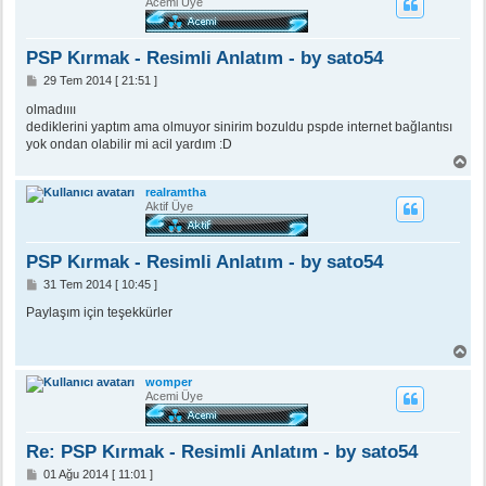
a
Acemi Üye
d
ö
n
PSP Kırmak - Resimli Anlatım - by sato54
M
29 Tem 2014 [ 21:51 ]
e
s
olmadıııı
a
dediklerini yaptım ama olmuyor sinirim bozuldu pspde internet bağlantısı
j
yok ondan olabilir mi acil yardım :D
B
a
ş
realramtha
a
Aktif Üye
d
ö
n
PSP Kırmak - Resimli Anlatım - by sato54
M
31 Tem 2014 [ 10:45 ]
e
s
Paylaşım için teşekkürler
a
j
B
a
ş
womper
a
Acemi Üye
d
ö
n
Re: PSP Kırmak - Resimli Anlatım - by sato54
M
01 Ağu 2014 [ 11:01 ]