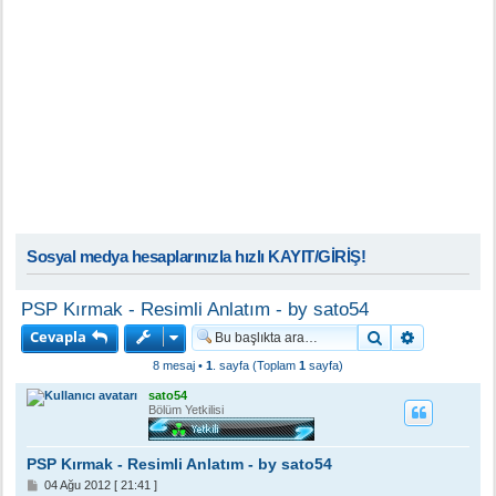
Sosyal medya hesaplarınızla hızlı KAYIT/GİRİŞ!
PSP Kırmak - Resimli Anlatım - by sato54
Cevapla
Ara
Gelişmiş a
8 mesaj •
1
. sayfa (Toplam
1
sayfa)
sato54
Bölüm Yetkilisi
PSP Kırmak - Resimli Anlatım - by sato54
M
04 Ağu 2012 [ 21:41 ]