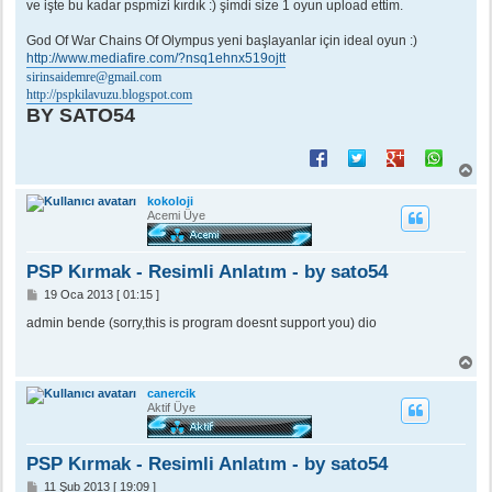
ve işte bu kadar pspmizi kırdık :) şimdi size 1 oyun upload ettim.
God Of War Chains Of Olympus yeni başlayanlar için ideal oyun :)
http://www.mediafire.com/?nsq1ehnx519ojtt
sirinsaidemre@gmail.com
http://pspkilavuzu.blogspot.com
BY SATO54
B
a
ş
kokoloji
a
Acemi Üye
d
ö
n
PSP Kırmak - Resimli Anlatım - by sato54
M
19 Oca 2013 [ 01:15 ]
e
s
admin bende (sorry,this is program doesnt support you) dio
a
j
B
a
ş
canercik
a
Aktif Üye
d
ö
n
PSP Kırmak - Resimli Anlatım - by sato54
M
11 Şub 2013 [ 19:09 ]