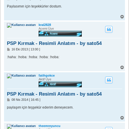
e
s
Paylasımın için teşekkürler dostum.
a
j
B
a
ş
kral2828
a
Acemi Üye
d
ö
n
PSP Kırmak - Resimli Anlatım - by sato54
M
16 Eki 2013 [ 13:00 ]
e
s
:haha: :hoba: :hoba: :hoba: :hoba:
a
j
B
a
ş
fatihgokce
a
Aktif Üye
d
ö
n
PSP Kırmak - Resimli Anlatım - by sato54
M
08 Nis 2014 [ 16:45 ]
e
s
paylaşım için teşşekür ederim deneyecem.
a
j
B
a
ş
theemreyuncu