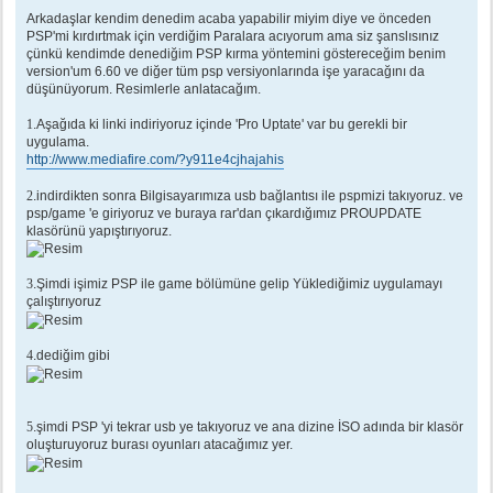
e
s
Arkadaşlar kendim denedim acaba yapabilir miyim diye ve önceden
a
PSP'mi kırdırtmak için verdiğim Paralara acıyorum ama siz şanslısınız
j
çünkü kendimde denediğim PSP kırma yöntemini göstereceğim benim
version'um 6.60 ve diğer tüm psp versiyonlarında işe yaracağını da
düşünüyorum. Resimlerle anlatacağım.
1
.Aşağıda ki linki indiriyoruz içinde 'Pro Uptate' var bu gerekli bir
uygulama.
http://www.mediafire.com/?y911e4cjhajahis
2
.indirdikten sonra Bilgisayarımıza usb bağlantısı ile pspmizi takıyoruz. ve
psp/game 'e giriyoruz ve buraya rar'dan çıkardığımız PROUPDATE
klasörünü yapıştırıyoruz.
3
.Şimdi işimiz PSP ile game bölümüne gelip Yüklediğimiz uygulamayı
çalıştırıyoruz
4
.dediğim gibi
5
.şimdi PSP 'yi tekrar usb ye takıyoruz ve ana dizine İSO adında bir klasör
oluşturuyoruz burası oyunları atacağımız yer.