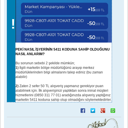
!
PEKİ NASIL İŞYERİNİN 5411 KODUNA SAHİP OLDUĞUNU
NASIL ANLARIM?
Bu sorunun sebebi 2 şekilde mümkün;
1)
İlgili marketin bölge müdürlüğünü arayıp merkez
müdürlüklerinden bilgi almalarını talep ediniz (bu zaman
alabilir)
2)
Zaten 2 sefer 50 TL alışveriş yapmanız gerekiyor puan
alabilmek için. İlk alışverişinizi yaptıktan sonra ininal müşteri
hizmetlerini (0850 311 77 01) aradığınızda alışveriş yaptığınız
marketin 5411 koduna sahip olup olmadığını söylemektedirler.