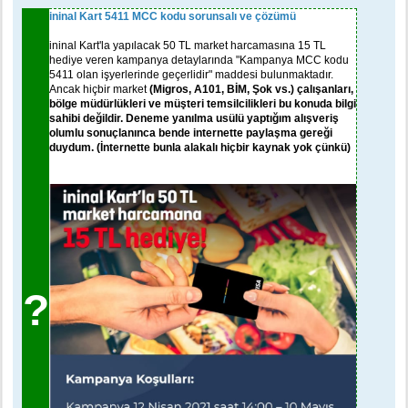
e
s
ininal Kart 5411 MCC kodu sorunsalı ve çözümü
a
j
ininal Kart'la yapılacak 50 TL market harcamasına 15 TL
hediye veren kampanya detaylarında "Kampanya MCC kodu
5411 olan işyerlerinde geçerlidir" maddesi bulunmaktadır.
Ancak hiçbir market
(Migros, A101, BİM, Şok vs.) çalışanları,
bölge müdürlükleri ve müşteri temsilcilikleri bu konuda bilgi
sahibi değildir. Deneme yanılma usülü yaptığım alışveriş
olumlu sonuçlanınca bende internette paylaşma gereği
duydum. (İnternette bunla alakalı hiçbir kaynak yok çünkü)
?