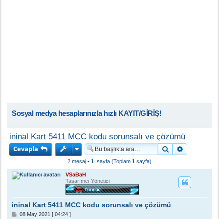
Sosyal medya hesaplarınızla hızlı KAYIT/GİRİŞ!
ininal Kart 5411 MCC kodu sorunsalı ve çözümü
Cevapla
Ara
Gelişmiş a
2 mesaj •
1
. sayfa (Toplam
1
sayfa)
VSaBaH
Tasarımcı Yönetici
ininal Kart 5411 MCC kodu sorunsalı ve çözümü
M
08 May 2021 [ 04:24 ]