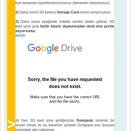
içini tamamen biçimlendiriyorsunuz (tamamen siliyorsunuz)
2)
Daha sonra SD kartına
Storage Card
ismini veriyorsunuz.
3)
Daha sonra aşağıdaki linkteki verileri zipten çıkarıp, SD
kartı içine girip
hiçbir klasör oluşturmadan direk orta yerine
atıyorsunuz.
İNDİR:
>
4
)
Yani SD kartı içine girdiğinizde
Dontpanic
isminde bir
klasör olmalı ve bu klasörün içindeki Dontpanic.exe dosyası
resimdeki gibi çağrılmalı...