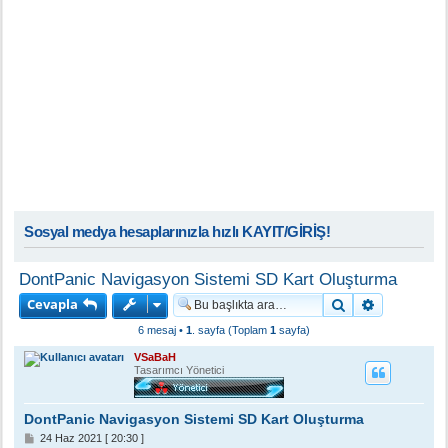
Sosyal medya hesaplarınızla hızlı KAYIT/GİRİŞ!
DontPanic Navigasyon Sistemi SD Kart Oluşturma
Cevapla
Ara
Gelişmiş a
6 mesaj •
1
. sayfa (Toplam
1
sayfa)
VSaBaH
Tasarımcı Yönetici
DontPanic Navigasyon Sistemi SD Kart Oluşturma
M
24 Haz 2021 [ 20:30 ]