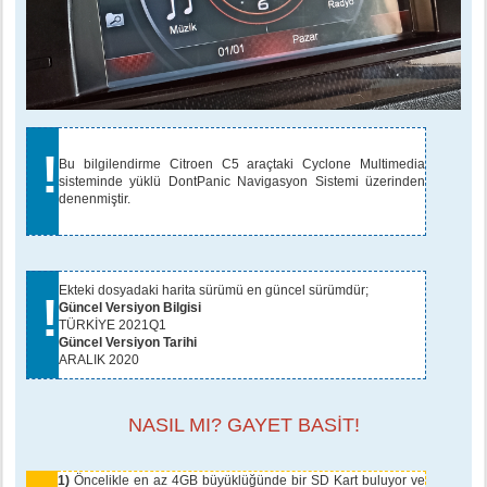
!
Bu bilgilendirme Citroen C5 araçtaki Cyclone Multimedia
sisteminde yüklü DontPanic Navigasyon Sistemi üzerinden
denenmiştir.
Ekteki dosyadaki harita sürümü en güncel sürümdür;
!
Güncel Versiyon Bilgisi
TÜRKİYE 2021Q1
Güncel Versiyon Tarihi
ARALIK 2020
NASIL MI? GAYET BASİT!
1)
Öncelikle en az 4GB büyüklüğünde bir SD Kart buluyor ve