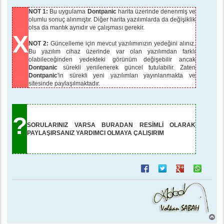
NOT 1:
Bu uygulama
Dontpanic
harita üzerinde denenmiş ve
olumlu sonuç alınmıştır. Diğer harita yazılımlarda da değişiklik
olsa da mantık aynıdır ve çalışması gerekir.
X
NOT 2:
Güncelleme için mevcut yazılımınızın yedeğini alınız.
Bu yazılım cihaz üzerinde var olan yazılımdan farklı
olabileceğinden yedekteki görünüm değişebilir ancak
Dontpanic
sürekli yenilenerek güncel tutulabilir. Zaten
Dontpanic
'in sürekli yeni yazılımları yayınlanmakta ve
sitesinde paylaşılmaktadır.
?
SORULARINIZ VARSA BURADAN RESİMLİ OLARAK
PAYLAŞIRSANIZ YARDIMCI OLMAYA ÇALIŞIRIM
B
a