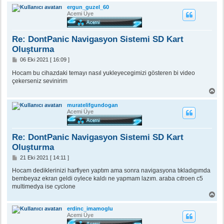
ş
ergun_guzel_60
a
Acemi Üye
d
ö
n
Re: DontPanic Navigasyon Sistemi SD Kart
Oluşturma
M
06 Eki 2021 [ 16:09 ]
e
s
Hocam bu cihazdaki temayı nasıl yukleyecegimizi gösteren bi video
a
çekerseniz sevinirim
j
B
a
ş
muratelifgundogan
a
Acemi Üye
d
ö
n
Re: DontPanic Navigasyon Sistemi SD Kart
Oluşturma
M
21 Eki 2021 [ 14:11 ]
e
s
Hocam dediklerinizi harfiyen yaptım ama sonra navigasyona tıkladıgımda
a
bembeyaz ekran geldi oylece kaldı ne yapmam lazım. araba cıtroen c5
j
multimedya ise cyclone
B
a
ş
erdinc_imamoglu
a
Acemi Üye
d