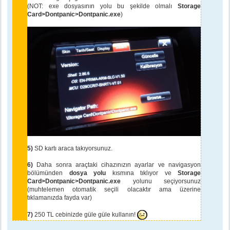
(NOT: exe dosyasının yolu bu şekilde olmalı
Storage
Card>Dontpanic>Dontpanic.exe
)
5)
SD kartı araca takıyorsunuz.
6)
Daha sonra araçtaki cihazınızın ayarlar ve navigasyon
bölümünden
dosya yolu
kısmına tıklıyor ve
Storage
Card>Dontpanic>Dontpanic.exe
yolunu seçiyorsunuz
(muhtelemen otomatik seçili olacaktır ama üzerine
tıklamanızda fayda var)
7)
250 TL cebinizde güle güle kullanın!