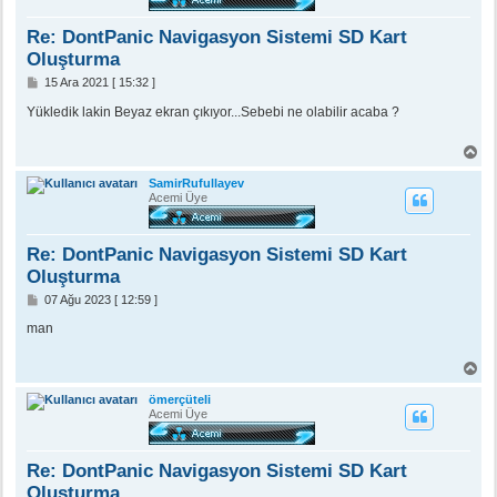
ö
n
Re: DontPanic Navigasyon Sistemi SD Kart
Oluşturma
M
15 Ara 2021 [ 15:32 ]
e
s
Yükledik lakin Beyaz ekran çıkıyor...Sebebi ne olabilir acaba ?
a
j
B
a
ş
SamirRufullayev
a
Acemi Üye
d
ö
n
Re: DontPanic Navigasyon Sistemi SD Kart
Oluşturma
M
07 Ağu 2023 [ 12:59 ]
e
s
man
a
j
B
a
ş
ömerçüteli
a
Acemi Üye
d
ö
n
Re: DontPanic Navigasyon Sistemi SD Kart
Oluşturma