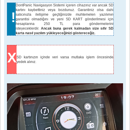
e
s
DontPanic Navigasyon Sistemi içeren cihazınız var ancak SD
a
kartını kaybettiniz veya bozdunuz. Garantiniz olsa dahi
!
j
satıcınızla iletişime geçtiğinizde muhtemelen yazılımın
garantisi olmadığını ve yeni SD KART gönderilmesi için
hesaplarına 250 TL para göndermelerini
isteyeceklerdir.
Ancak buna gerek kalmadan size sıfır SD
karta nasıl yazılım yükleyeceğinizi göstereceğiz.
X
SD kartınızın içinde veri varsa mutlaka işlem öncesinde
yedek alınız.