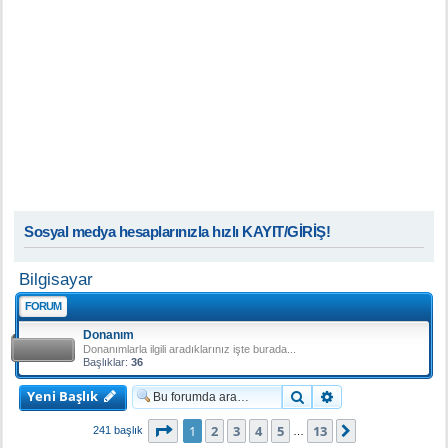
Sosyal medya hesaplarınızla hızlı KAYIT/GİRİŞ!
Bilgisayar
FORUM
Donanım
Donanımlarla ilgili aradıklarınız işte burada...
Başlıklar:
36
Yeni Başlık
Ara
Gelişmiş arama
1
. sayfa (Toplam
13
sayfa)
1
2
3
4
5
13
Sonraki
241 başlık
…