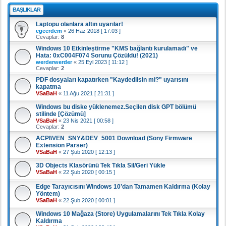
BAŞLIKLAR
Laptopu olanlara altın uyarılar!
egeerdem
«
26 Haz 2018 [ 17:03 ]
Cevaplar:
8
Windows 10 Etkinleştirme "KMS bağlantı kurulamadı" ve
Hata: 0xC004F074 Sorunu Çözüldü! (2021)
werderwerder
«
25 Eyl 2023 [ 11:12 ]
Cevaplar:
2
PDF dosyaları kapatırken "Kaydedilsin mi?" uyarısını
kapatma
VSaBaH
«
11 Ağu 2021 [ 21:31 ]
Windows bu diske yüklenemez.Seçilen disk GPT bölümü
stilinde [Çözümü]
VSaBaH
«
23 Nis 2021 [ 00:58 ]
Cevaplar:
2
ACPI\VEN_SNY&DEV_5001 Download (Sony Firmware
Extension Parser)
VSaBaH
«
27 Şub 2020 [ 12:13 ]
3D Objects Klasörünü Tek Tıkla Sil/Geri Yükle
VSaBaH
«
22 Şub 2020 [ 00:15 ]
Edge Tarayıcısını Windows 10’dan Tamamen Kaldırma (Kolay
Yöntem)
VSaBaH
«
22 Şub 2020 [ 00:01 ]
Windows 10 Mağaza (Store) Uygulamalarını Tek Tıkla Kolay
Kaldırma