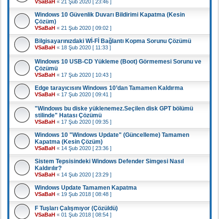
VSaBaH
«
21 Şub 2020 [ 23:46 ]
Windows 10 Güvenlik Duvarı Bildirimi Kapatma (Kesin
Çözüm)
VSaBaH
«
21 Şub 2020 [ 09:02 ]
Bilgisayarınızdaki Wİ-Fİ Bağlantı Kopma Sorunu Çözümü
VSaBaH
«
18 Şub 2020 [ 11:33 ]
Windows 10 USB-CD Yükleme (Boot) Görmemesi Sorunu ve
Çözümü
VSaBaH
«
17 Şub 2020 [ 10:43 ]
Edge tarayıcısını Windows 10’dan Tamamen Kaldırma
VSaBaH
«
17 Şub 2020 [ 09:41 ]
"Windows bu diske yüklenemez.Seçilen disk GPT bölümü
stilinde" Hatası Çözümü
VSaBaH
«
17 Şub 2020 [ 09:35 ]
Windows 10 "Windows Update" (Güncelleme) Tamamen
Kapatma (Kesin Çözüm)
VSaBaH
«
14 Şub 2020 [ 23:36 ]
Sistem Tepsisindeki Windows Defender Simgesi Nasıl
Kaldırılır?
VSaBaH
«
14 Şub 2020 [ 23:29 ]
Windows Update Tamamen Kapatma
VSaBaH
«
19 Şub 2018 [ 08:48 ]
F Tuşları Çalışmıyor (Çözüldü)
VSaBaH
«
01 Şub 2018 [ 08:54 ]