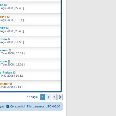
alt
 Ağu 2008 [ 22:45 ]
4HY4
 Ağu 2008 [ 13:14 ]
lika
 Ağu 2008 [ 23:45 ]
erooo
 Ağu 2008 [ 14:58 ]
rvanur
 Tem 2008 [ 20:19 ]
erooo
 Tem 2008 [ 12:01 ]
y_Furkan
 Haz 2008 [ 10:32 ]
ummer
 Haz 2008 [ 04:17 ]
1
2
3
Sonraki
47 başlık
şın
Çerezleri sil
Tüm zamanlar
UTC+03:00