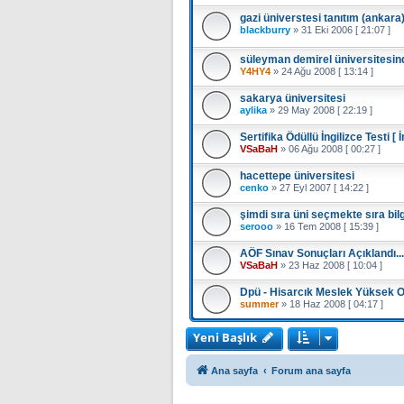
gazi üniverstesi tanıtım (ankara
blackburry
»
31 Eki 2006 [ 21:07 ]
süleyman demirel üniversitesi
Y4HY4
»
24 Ağu 2008 [ 13:14 ]
sakarya üniversitesi
aylika
»
29 May 2008 [ 22:19 ]
Sertifika Ödüllü İngilizce Testi [
VSaBaH
»
06 Ağu 2008 [ 00:27 ]
hacettepe üniversitesi
cenko
»
27 Eyl 2007 [ 14:22 ]
şimdi sıra üni seçmekte sıra bi
serooo
»
16 Tem 2008 [ 15:39 ]
AÖF Sınav Sonuçları Açıklandı...
VSaBaH
»
23 Haz 2008 [ 10:04 ]
Dpü - Hisarcık Meslek Yüksek 
summer
»
18 Haz 2008 [ 04:17 ]
Yeni Başlık
Ana sayfa
Forum ana sayfa