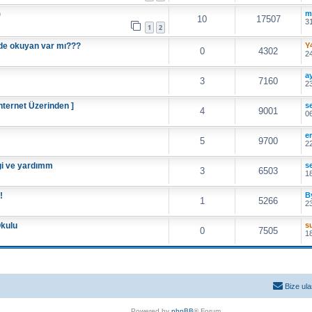
)
m
10
17507
31
1
2
nde okuyan var mı???
Y
0
4302
24
ay
3
7160
23
 İnternet Üzerinden ]
s
4
9001
06
e
5
9700
22
lgi ve yardımm
s
3
6503
18
!
B
1
5266
23
Okulu
s
0
7505
18
Bize ula
Powered by
phpBB
® Forum