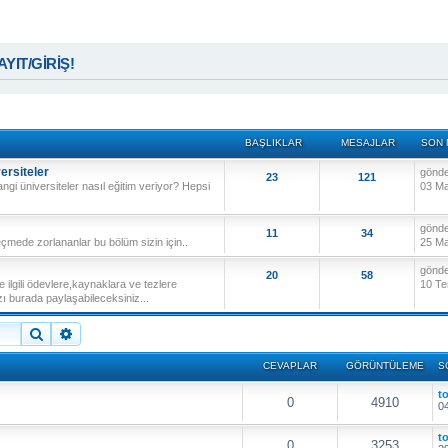
KAYIT/GİRİŞ!
BAŞLIKLAR
MESAJLAR
SON 
ersiteler
gönd
23
121
angi üniversiteler nasıl eğitim veriyor? Hepsi
03 Ma
gönd
11
34
çmede zorlananlar bu bölüm sizin için..
25 Ma
gönd
20
58
 ilgili ödevlere,kaynaklara ve tezlere
10 Te
ı burada paylaşabileceksiniz...
Ara
Gelişmiş arama
CEVAPLAR
GÖRÜNTÜLEME
S
t
0
4910
04
t
0
3253