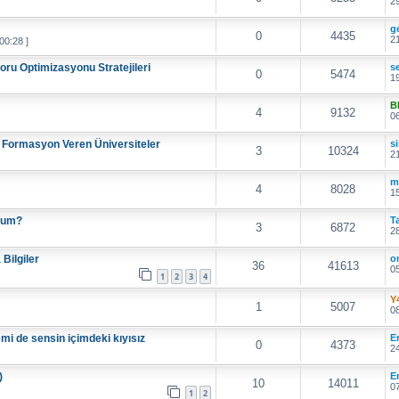
29
g
0
4435
21
00:28 ]
ru Optimizasyonu Stratejileri
s
0
5474
19
B
4
9132
06
 Formasyon Veren Üniversiteler
si
3
10324
21
m
4
8028
15
urum?
T
3
6872
28
Bilgiler
o
36
41613
05
1
2
3
4
Y
1
5007
08
mi de sensin içimdeki kıyısız
E
0
4373
24
)
E
10
14011
07
1
2