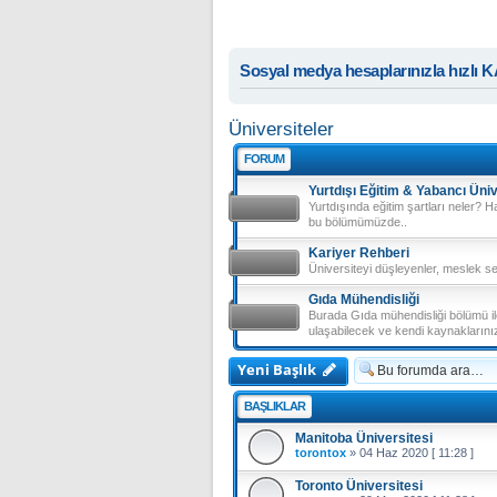
Sosyal medya hesaplarınızla hızlı 
Üniversiteler
FORUM
Yurtdışı Eğitim & Yabancı Üniv
Yurtdışında eğitim şartları neler? H
bu bölümümüzde..
Kariyer Rehberi
Üniversiteyi düşleyenler, meslek se
Gıda Mühendisliği
Burada Gıda mühendisliği bölümü ile
ulaşabilecek ve kendi kaynaklarınız
Yeni Başlık
BAŞLIKLAR
Manitoba Üniversitesi
torontox
»
04 Haz 2020 [ 11:28 ]
Toronto Üniversitesi