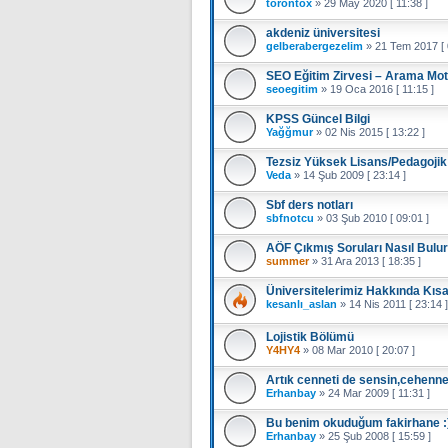
torontox
»
29 May 2020 [ 11:38 ]
akdeniz üniversitesi
gelberabergezelim
»
21 Tem 2017 [ 
SEO Eğitim Zirvesi – Arama Moto
seoegitim
»
19 Oca 2016 [ 11:15 ]
KPSS Güncel Bilgi
Yağğmur
»
02 Nis 2015 [ 13:22 ]
Tezsiz Yüksek Lisans/Pedagojik
Veda
»
14 Şub 2009 [ 23:14 ]
Sbf ders notları
sbfnotcu
»
03 Şub 2010 [ 09:01 ]
AÖF Çıkmış Soruları Nasıl Bul
summer
»
31 Ara 2013 [ 18:35 ]
Üniversitelerimiz Hakkında Kısa 
kesanlı_aslan
»
14 Nis 2011 [ 23:14 ]
Lojistik Bölümü
Y4HY4
»
08 Mar 2010 [ 20:07 ]
Artık cenneti de sensin,cehenne
Erhanbay
»
24 Mar 2009 [ 11:31 ]
Bu benim okuduğum fakirhane :
Erhanbay
»
25 Şub 2008 [ 15:59 ]