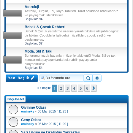
Astroloji
Astroloji, Burçlar, Fal, Rüya Tabirleri, Tarot hakkında aradıklarınız
ve paylaşmak istedikleriniz...
Başlıklar:
94
Bebek & Çocuk Rehberi
Bebek & Çocuk yetiştirme üzerine yararlı bilgilere ulaşabileceğiniz
bir bölüm. Çocuklarla ilgili gelişim özellikleri, çocuk sağlığı ve
beslenme vs.
Başlıklar:
37
Moda, Stil & Takı
Bu forumumuzda bayanların özenle takip ettiği Moda, Stil ve takı
konularında paylaşımlarda bulunabilir, paylaşılanları
okuyabilirsiniz...
Başlıklar:
54
Yeni Başlık
Ara
Gelişmiş arama
1
2
3
4
5
6
Sonraki
117 başlık
BAŞLIKLAR
Giyinme Odası
emineky
«
05 Mar 2015 [ 11:23 ]
Genç Odası
emineky
«
05 Mar 2015 [ 11:20 ]
Sarı Lilyum ve Okaliptus Yaprakları