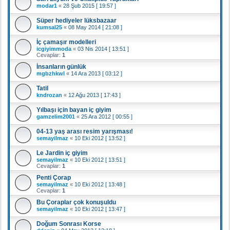
modar1
«
28 Şub 2015 [ 19:57 ]
Süper hediyeler lüksbazaar
kumsal25
«
08 May 2014 [ 21:08 ]
İç çamaşır modelleri
icgiyimmoda
«
03 Nis 2014 [ 13:51 ]
Cevaplar:
1
İnsanların günlük
mgbzhkwl
«
14 Ara 2013 [ 03:12 ]
Tatil
kndrozan
«
12 Ağu 2013 [ 17:43 ]
Yılbaşı için bayan iç giyim
gamzelim2001
«
25 Ara 2012 [ 00:55 ]
04-13 yaş arası resim yarışması!
semayilmaz
«
10 Eki 2012 [ 13:52 ]
Le Jardin iç giyim
semayilmaz
«
10 Eki 2012 [ 13:51 ]
Cevaplar:
1
Penti Çorap
semayilmaz
«
10 Eki 2012 [ 13:48 ]
Cevaplar:
1
Bu Çoraplar çok konuşuldu
semayilmaz
«
10 Eki 2012 [ 13:47 ]
Doğum Sonrası Korse