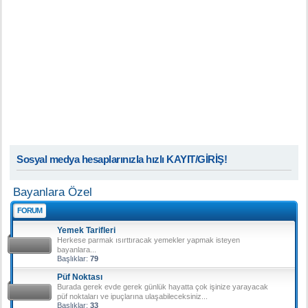
Sosyal medya hesaplarınızla hızlı KAYIT/GİRİŞ!
Bayanlara Özel
FORUM
Yemek Tarifleri
Herkese parmak ısırttıracak yemekler yapmak isteyen
bayanlara...
Başlıklar:
79
Püf Noktası
Burada gerek evde gerek günlük hayatta çok işinize yarayacak
püf noktaları ve ipuçlarına ulaşabileceksiniz...
Başlıklar:
33