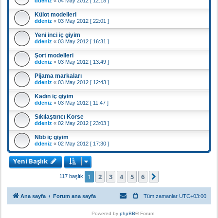
ddeniz
«
04 May 2012 [ 12:18 ]
Külot modelleri
ddeniz
«
03 May 2012 [ 22:01 ]
Yeni inci iç giyim
ddeniz
«
03 May 2012 [ 16:31 ]
Şort modelleri
ddeniz
«
03 May 2012 [ 13:49 ]
Pijama markaları
ddeniz
«
03 May 2012 [ 12:43 ]
Kadın iç giyim
ddeniz
«
03 May 2012 [ 11:47 ]
Sıkılaştırıcı Korse
ddeniz
«
02 May 2012 [ 23:03 ]
Nbb iç giyim
ddeniz
«
02 May 2012 [ 17:30 ]
Yeni Başlık
1
2
3
4
5
6
Sonraki
117 başlık
Ana sayfa
Forum ana sayfa
Tüm zamanlar
UTC+03:00
Powered by
phpBB
® Forum