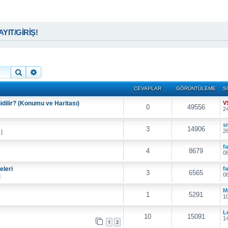
KAYIT/GİRİŞ!
Ara
Gelişmiş arama
CEVAPLAR
GÖRÜNTÜLEME
S
idilir? (Konumu ve Haritası)
V
0
49556
24
s
3
14906
26
 ]
f
4
8679
08
eleri
f
3
6565
08
]
M
1
5291
10
L
10
15091
14
1
2