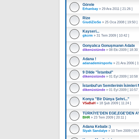
Görele
Erhanbay
»
29 Ara 2011 [ 21:26 ]
Rize
GiudiZioSo
»
25 Oca 2008 [ 19:50 ]
Kayseri...
gkcrm
»
31 Tem 2009 [ 10:42 ]
Gonyalıca Gonuşmanın Adabı
dikenüstünde
»
08 Eki 2009 [ 18:30 
Adana !
adanademirsporlu
»
21 Ara 2006 [ 1
9 Dilde "İstanbul"
dikenüstünde
»
01 Eyl 2009 [ 10:58 
İstanbul'un Semtlerinin İsimleri
dikenüstünde
»
01 Eyl 2009 [ 10:57 
Konya "Bir Dünya Şehri..."
VSaBaH
»
18 Şub 2009 [ 11:24 ]
TÜRKİYE'DEN EGE,EGE'DEN A
BHR
»
23 Tem 2009 [ 20:11 ]
Adana Kebabı :)
Siyah Sandalye
»
10 Tem 2009 [ 00:5