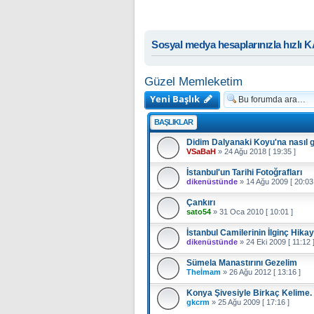
Sosyal medya hesaplarınızla hızlı 
Güzel Memleketim
Yeni Başlık
BAŞLIKLAR
Didim Dalyanaki Koyu'na nasıl g
VSaBaH
»
24 Ağu 2018 [ 19:35 ]
İstanbul'un Tarihi Fotoğrafları
dikenüstünde
»
14 Ağu 2009 [ 20:03
Çankırı
sato54
»
31 Oca 2010 [ 10:01 ]
İstanbul Camilerinin İlginç Hikay
dikenüstünde
»
24 Eki 2009 [ 11:12 
Sümela Manastırını Gezelim
Theİmam
»
26 Ağu 2012 [ 13:16 ]
Konya Şivesiyle Birkaç Kelime.
gkcrm
»
25 Ağu 2009 [ 17:16 ]