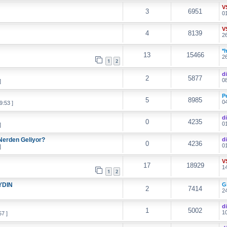
V
3
6951
01
V
4
8139
26
*
13
15466
26
1
2
d
2
5877
08
]
P
5
8985
04
9:53 ]
d
0
4235
01
]
 Nerden Geliyor?
d
0
4236
01
]
V
17
18929
14
1
2
YDIN
G
2
7414
24
d
1
5002
10
7 ]