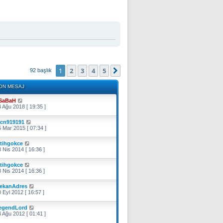
1
2
3
4
5
Sonraki
92 başlık
ON MESAJ
SaBaH
 Ağu 2018 [ 19:35 ]
rcn919191
 Mar 2015 [ 07:34 ]
atihgokce
 Nis 2014 [ 16:36 ]
atihgokce
 Nis 2014 [ 16:36 ]
ekanAdres
 Eyl 2012 [ 16:57 ]
egendLord
 Ağu 2012 [ 01:41 ]