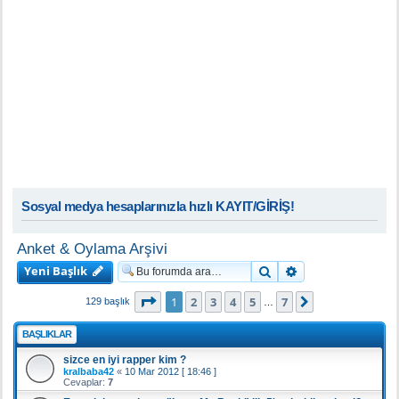
Sosyal medya hesaplarınızla hızlı KAYIT/GİRİŞ!
Anket & Oylama Arşivi
Yeni Başlık
Ara
Gelişmiş arama
1
. sayfa (Toplam
7
sayfa)
1
2
3
4
5
7
Sonraki
129 başlık
…
BAŞLIKLAR
sizce en iyi rapper kim ?
kralbaba42
«
10 Mar 2012 [ 18:46 ]
Cevaplar:
7