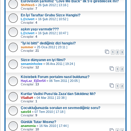
Eurovision şarkımız "Love Me Back" ilk 5'e girebilecek mi?
ShiftlesS
«
26 Şub 2012 [ 13:16 ]
Cevaplar:
7
En İyi Taraftar Grubu Sizce Hangisi?
L@civert
«
16 Şub 2012 [ 10:52 ]
Cevaplar:
4
aşkın yaşı varmıdır???
L@civert
«
16 Şub 2012 [ 10:47 ]
Cevaplar:
4
"İyi ki bitti" dediğiniz dizi hangisi?
summer
«
25 Oca 2012 [ 23:11 ]
Cevaplar:
21
1
2
3
Sizce dünyanın en iyi filmi?
senaminholee
«
06 Ara 2011 [ 19:24 ]
Cevaplar:
12
1
2
Köstebek Forum portalını nasıl buldunuz?
HayLaz_EjDer54
«
06 Tem 2011 [ 20:05 ]
Cevaplar:
13
1
2
Kurtlar Vadisi Pusu'da Zaza'dan Sıkıldınız Mı?
VSaBaH
«
04 Mar 2011 [ 22:38 ]
Cevaplar:
1
Çocukluğunuzda sorulan en sevmediğiniz soru?
sato54
«
07 Tem 2010 [ 17:18 ]
Cevaplar:
9
Günlük Tutar Mısınız?
anamenia
«
16 Nis 2010 [ 17:44 ]
Cevaplar:
10
1
2