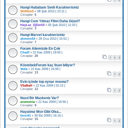
Hangi Hababam Sınıfı Karakterisiniz
ShiftlesS
«
08 Şub 2010 [ 23:11 ]
Cevaplar:
5
Hangi Cem Yılmaz Filmi Daha Güzel?
HayLaz_EjDer54
«
05 Şub 2010 [ 11:03 ]
Cevaplar:
3
Hangi Marvel karakterisiniz
ahmeto54
«
28 Oca 2010 [ 15:51 ]
Cevaplar:
7
Forum Ailemizde En Çok
Chadf
«
22 Kas 2009 [ 19:05 ]
Cevaplar:
20
1
2
3
KöstebekForum kaç lisan biliyor?
Veda
«
22 Kas 2009 [ 16:08 ]
Cevaplar:
13
1
2
Evin içinde top oynar mısınız?
VSaBaH
«
22 Kas 2009 [ 02:15 ]
Cevaplar:
12
1
2
Nasıl Bir Maskeniz Var?
anamenia
«
21 Kas 2009 [ 16:56 ]
Cevaplar:
9
Hayatınız Msn Gibi Olsa...
fevzi41
«
30 Eki 2009 [ 16:16 ]
Cevaplar:
15
1
2