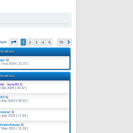
1
. sayfa (Toplam
75
sayfa)
1
2
3
4
5
75
Sonraki
aşlık
…
ON MESAJ
rayn
 Oca 2014 [ 21:37 ]
ON MESAJ
arla__kusu93
 Nis 2009 [ 00:32 ]
o53
 Kas 2023 [ 00:32 ]
essicaz
 Şub 2023 [ 17:44 ]
alvadorhasan
 May 2021 [ 11:18 ]