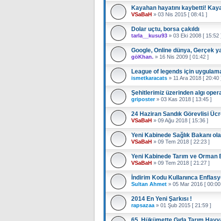
Kayahan hayatını kaybetti! Kay
VSaBaH
»
03 Nis 2015 [ 08:41 ]
Dolar uçtu, borsa çakıldı
tarla__kusu93
»
03 Eki 2008 [ 15:52 
Google, Online dünya, Gerçek 
göKhan.
»
16 Nis 2009 [ 01:42 ]
League of legends için uygulam
ismetkaracats
»
11 Ara 2018 [ 20:40 
Şehitlerimiz üzerinden algı ope
griposter
»
03 Kas 2018 [ 13:45 ]
24 Haziran Sandık Görevlisi Ücr
VSaBaH
»
09 Ağu 2018 [ 15:36 ]
Yeni Kabinede Sağlık Bakanı ola
VSaBaH
»
09 Tem 2018 [ 22:23 ]
Yeni Kabinede Tarım ve Orman B
VSaBaH
»
09 Tem 2018 [ 21:27 ]
İndirim Kodu Kullanınca Enflas
Sultan Ahmet
»
05 Mar 2016 [ 00:00
2014 En Yeni Şarkısı !
rapsazaa
»
01 Şub 2015 [ 21:59 ]
65. Hükümette Gıda Tarım Hayva