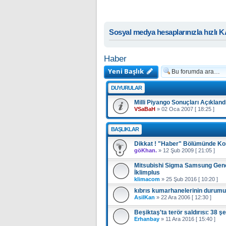
Sosyal medya hesaplarınızla hızlı 
Haber
Yeni Başlık
DUYURULAR
Milli Piyango Sonuçları Açıklandı
VSaBaH
»
02 Oca 2007 [ 18:25 ]
BAŞLIKLAR
Dikkat ! "Haber" Bölümünde Ko
göKhan.
»
12 Şub 2009 [ 21:05 ]
Mitsubishi Sigma Samsung Gener
İklimplus
klimacom
»
25 Şub 2016 [ 10:20 ]
kıbrıs kumarhanelerinin durumu
AsilKan
»
22 Ara 2006 [ 12:30 ]
Beşiktaş'ta terör saldırısı: 38 şe
Erhanbay
»
11 Ara 2016 [ 15:40 ]