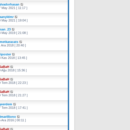
alvadorhasan
 May 2021 [ 11:17 ]
aanyldmr
 May 2021 [ 19:04 ]
hsan_23
 May 2019 [ 21:08 ]
smetkaracats
 Ara 2018 [ 20:40 ]
riposter
 Kas 2018 [ 13:45 ]
SaBaH
 Ağu 2018 [ 15:36 ]
SaBaH
 Tem 2018 [ 22:23 ]
SaBaH
 Tem 2018 [ 21:27 ]
geerdem
 Tem 2018 [ 17:41 ]
lmarilliono
 Ara 2016 [ 00:11 ]
SaBaH