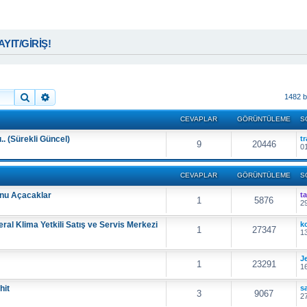
KAYIT/GİRİŞ!
Ara
Gelişmiş arama
1482 b
CEVAPLAR
GÖRÜNTÜLEME
S
.. (Sürekli Güncel)
t
9
20446
01
CEVAPLAR
GÖRÜNTÜLEME
S
nu Açacaklar
t
1
5876
29
al Klima Yetkili Satış ve Servis Merkezi
k
1
27347
13
J
1
23291
16
hit
s
3
9067
27