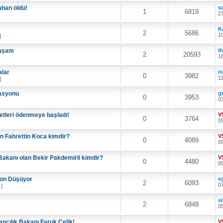
ahan öldü!
s
1
6819
27
K
2
5686
10
]
yaşam
i
2
20593
18
alar
i
0
3982
11
]
rasyonu
g
0
3953
03
etleri ödenmeye başladı!
V
0
3764
09
n Fahrettin Koca kimdir?
V
0
4089
09
akanı olan Bekir Pakdemirli kimdir?
V
0
4480
09
yon Düşüyor
e
2
6093
07
 ]
si
2
6848
05
ncılık Bakanı Faruk Çelik!
V