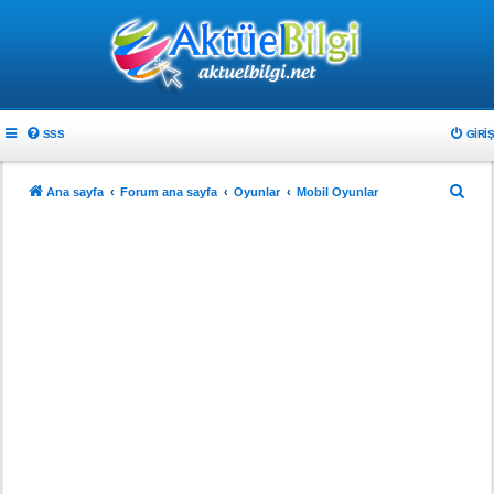
SSS
GIRIŞ
A
Ana sayfa
Forum ana sayfa
Oyunlar
Mobil Oyunlar
r
a