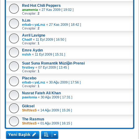
Red Hot Chili Peppers
anamenia
«
27 Kas 2009 [ 19:02 ]
Cevaplar:
2
h.i.m
erbab-ı yaLnız
«
27 Kas 2009 [ 18:42 ]
Cevaplar:
2
Avril Lavigne
Chadf
«
11 Eyl 2009 [ 16:50 ]
Cevaplar:
1
Emre Aydın
nslsh
«
11 Eyl 2009 [ 15:31 ]
Suat Suna Romantik Müziğin Prensi
firstbey
«
07 Eyl 2009 [ 13:45 ]
Cevaplar:
1
Placebo
erbab-ı yaLnız
«
30 Ağu 2009 [ 17:56 ]
Cevaplar:
1
Nusrat Fateh Ali Khan
pawlonia
«
30 Ağu 2009 [ 17:31 ]
Göksel
ShiftlesS
«
14 Ağu 2009 [ 15:26 ]
The Rasmus
ShiftlesS
«
01 Ağu 2009 [ 16:15 ]
Yeni Başlık