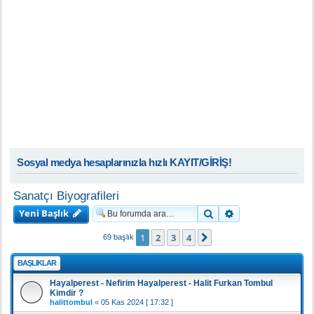
Sosyal medya hesaplarınızla hızlı KAYIT/GİRİŞ!
Sanatçı Biyografileri
Yeni Başlık
Ara
Gelişmiş arama
1
2
3
4
Sonraki
69 başlık
BAŞLIKLAR
Hayalperest - Nefirim Hayalperest - Halit Furkan Tombul
Kimdir ?
halittombul
«
05 Kas 2024 [ 17:32 ]