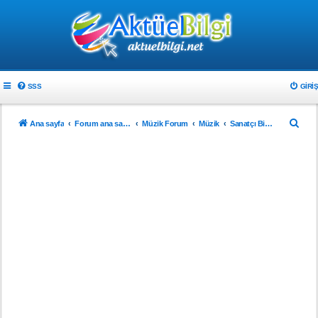
SSS
GIRIŞ
A
Ana sayfa
Forum ana sayfa
Müzik Forum
Müzik
Sanatçı Biyografileri
r
a