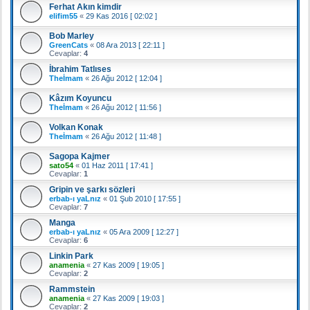
Ferhat Akın kimdir
elifim55
«
29 Kas 2016 [ 02:02 ]
Bob Marley
GreenCats
«
08 Ara 2013 [ 22:11 ]
Cevaplar:
4
İbrahim Tatlıses
Theİmam
«
26 Ağu 2012 [ 12:04 ]
Kâzım Koyuncu
Theİmam
«
26 Ağu 2012 [ 11:56 ]
Volkan Konak
Theİmam
«
26 Ağu 2012 [ 11:48 ]
Sagopa Kajmer
sato54
«
01 Haz 2011 [ 17:41 ]
Cevaplar:
1
Gripin ve şarkı sözleri
erbab-ı yaLnız
«
01 Şub 2010 [ 17:55 ]
Cevaplar:
7
Manga
erbab-ı yaLnız
«
05 Ara 2009 [ 12:27 ]
Cevaplar:
6
Linkin Park
anamenia
«
27 Kas 2009 [ 19:05 ]
Cevaplar:
2
Rammstein
anamenia
«
27 Kas 2009 [ 19:03 ]
Cevaplar:
2