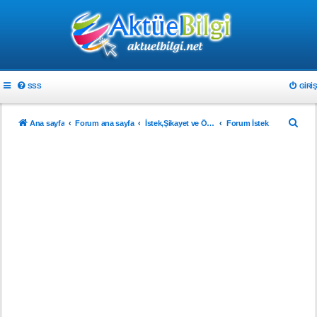
SSS
GIRIŞ
A
Ana sayfa
Forum ana sayfa
İstek,Şikayet ve Önerileriniz
Forum İstek
r
a