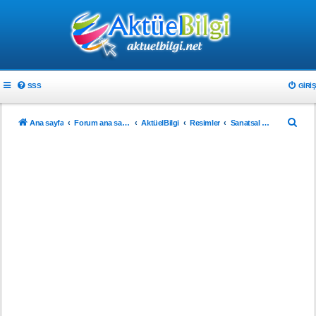
SSS
GIRIŞ
A
Ana sayfa
Forum ana sayfa
AktüelBilgi
Resimler
Sanatsal Resimler
r
a