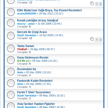
Cevaplar:
13
1
2
Elife Mutlu'nun Yağlı Boya, Toz Pastel Resimleri
mutlu20002000
«
26 Nis 2012 [ 23:22 ]
Kendi çektiğim bi kaç fotoğraf
muzzy__pepe
«
31 Eki 2009 [ 23:44 ]
Cevaplar:
8
Gerçek ile Çizgi Arası
Siyah Sandalye
«
15 Eyl 2009 [ 14:35 ]
Cevaplar:
12
1
2
Tahta Sanatı
VSaBaH
«
29 Ağu 2009 [ 00:37 ]
Cevaplar:
8
Sonu Gelmeyen Resim
GS Rh (+)
«
09 Haz 2009 [ 01:32 ]
Cevaplar:
8
Resimdeki Sır
Veda
«
03 Haz 2009 [ 19:19 ]
Cevaplar:
2
Fantastik Kadın Resimleri
Veda
«
03 Haz 2009 [ 17:44 ]
Cevaplar:
3
Farklı T Shirt Tasarımları
Siyah Sandalye
«
09 May 2009 [ 10:15 ]
Cevaplar:
2
Ataç'lardan Yapılan Figürler
Siyah Sandalye
«
08 May 2009 [ 22:49 ]