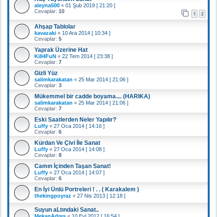
aleyna500
«
01 Şub 2019 [ 21:20 ]
Cevaplar:
10
1
2
Ahşap Tablolar
kavazaki
«
10 Ara 2014 [ 10:34 ]
Cevaplar:
5
Yaprak Üzerine Hat
KiII4FuN
«
22 Tem 2014 [ 23:38 ]
Cevaplar:
7
Gizli Yüz
salimkarakatan
«
25 Mar 2014 [ 21:06 ]
Cevaplar:
3
Mükemmel bir cadde boyama.... (HARIKA)
salimkarakatan
«
25 Mar 2014 [ 21:06 ]
Cevaplar:
7
Eski Saatlerden Neler Yapılır?
Luffy
«
27 Oca 2014 [ 14:16 ]
Cevaplar:
6
Kürdan Ve Çivi İle Sanat
Luffy
«
27 Oca 2014 [ 14:08 ]
Cevaplar:
8
Camın İçinden Taşan Sanat!
Luffy
«
27 Oca 2014 [ 14:07 ]
Cevaplar:
6
En İyi Ünlü Portreleri ! . . ( Karakalem )
thekingpoyraz
«
27 Nis 2013 [ 12:18 ]
Suyun aLtındaki Sanat..
MekanAdres
«
10 Eyl 2012 [ 16:54 ]