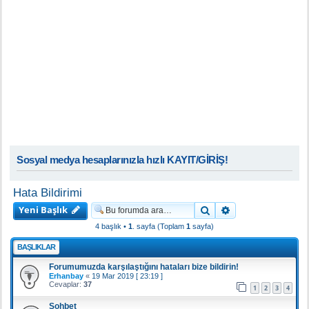
Sosyal medya hesaplarınızla hızlı KAYIT/GİRİŞ!
Hata Bildirimi
Yeni Başlık
Ara
Gelişmiş arama
4 başlık •
1
. sayfa (Toplam
1
sayfa)
BAŞLIKLAR
Forumumuzda karşılaştığını hataları bize bildirin!
Erhanbay
«
19 Mar 2019 [ 23:19 ]
Cevaplar:
37
1
2
3
4
Sohbet