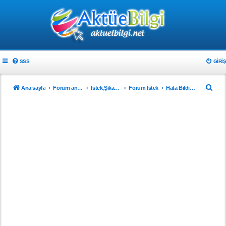
SSS
GIRIŞ
A
Ana sayfa
Forum ana sayfa
İstek,Şikayet ve Önerileriniz
Forum İstek
Hata Bildirimi
r
a