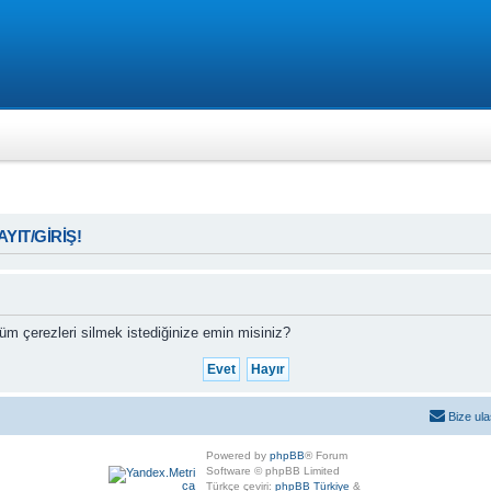
KAYIT/GİRİŞ!
m çerezleri silmek istediğinize emin misiniz?
Bize ula
Powered by
phpBB
® Forum
Software © phpBB Limited
Türkçe çeviri:
phpBB Türkiye
&