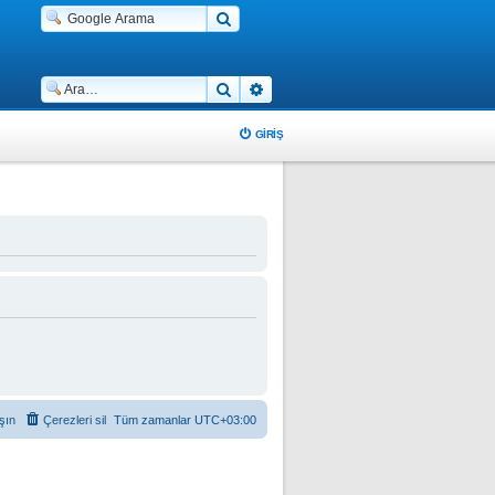
Ara
Gelişmiş arama
GIRIŞ
şın
Çerezleri sil
Tüm zamanlar
UTC+03:00